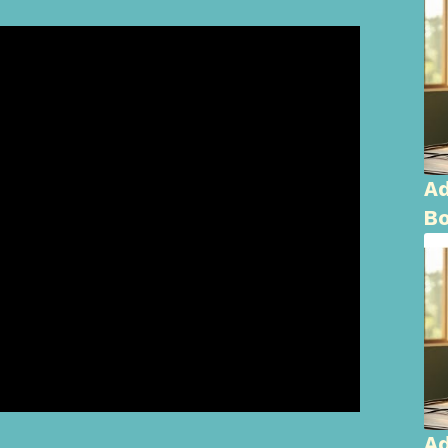
Ad
Bo
Ad