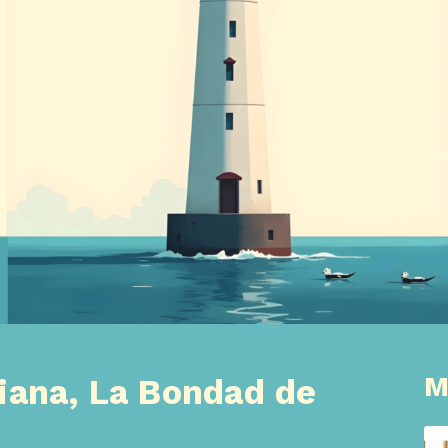
M
iana, La Bondad de