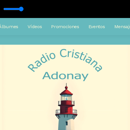
María
Álbumes
Vídeos
Promociones
Eventos
Mensaj