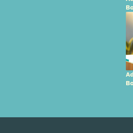
Bo
Ad
Bo