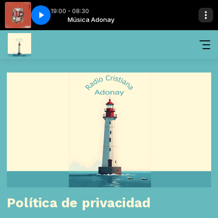
19:00 - 08:30
rael - copia - copia
donay
Música Adonay
El Poderoso de Israel - copia - copia
Política de privacidad