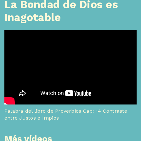
La Bondad de Dios es
Inagotable
Palabra del libro de Proverbios Cap: 14 Contraste
entre Justos e Impios
Más vídeos